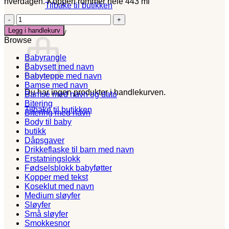
hverdagen. Koppen rommer hele 443 ml
Tilbake til butikken
Morsom
0
kopp
Legg i handlekurv
Handlekurv
med
Browse
tekst-
big
Babyrangle
panties
Babysett med navn
antall
Babyteppe med navn
Bamse med navn
Du har ingen produkter i handlekurven.
Bamse med navn og dato
Bitering
Tilbake til butikken
Bitering med navn
Body til baby
butikk
Dåpsgaver
Drikkeflaske til barn med navn
Erstatningslokk
Fødselsblokk babyføtter
Kopper med tekst
Koseklut med navn
Medium sløyfer
Sløyfer
Små sløyfer
Smokkesnor