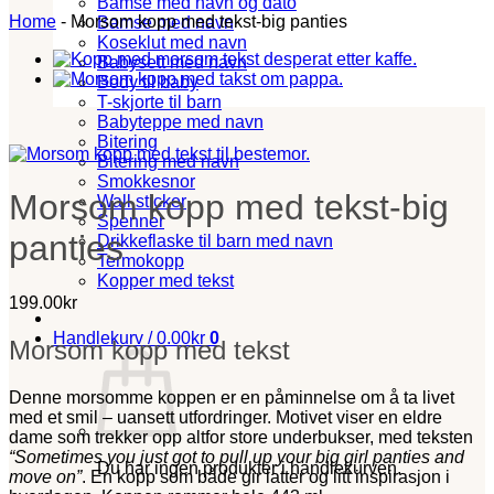
Bamse med navn og dato
Home
-
Morsom kopp med tekst-big panties
Bamse med navn
Koseklut med navn
Babysett med navn
Body til baby
T-skjorte til barn
Babyteppe med navn
Bitering
Bitering med navn
Smokkesnor
Morsom kopp med tekst-big
Wall sticker
Spenner
panties
Drikkeflaske til barn med navn
Termokopp
Kopper med tekst
199.00
kr
Handlekurv /
0.00
kr
0
Morsom kopp med tekst
Denne morsomme koppen er en påminnelse om å ta livet
med et smil – uansett utfordringer. Motivet viser en eldre
dame som trekker opp altfor store underbukser, med teksten
“Sometimes you just got to pull up your big girl panties and
Du har ingen produkter i handlekurven.
move on”
. En kopp som både gir latter og litt inspirasjon i