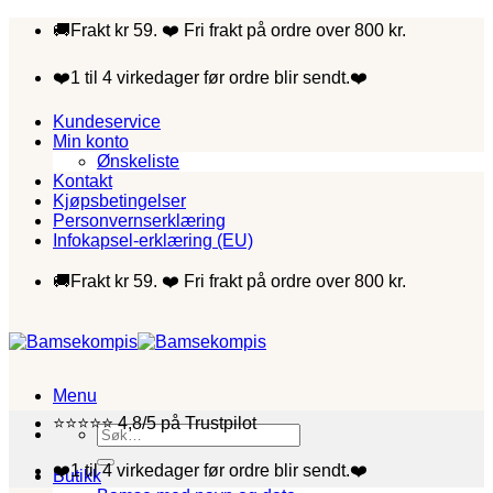
Skip
🚚Frakt kr 59. ❤️ Fri frakt på ordre over 800 kr.
to
content
❤️1 til 4 virkedager før ordre blir sendt.❤️
Kundeservice
Min konto
Ønskeliste
Kontakt
Kjøpsbetingelser
Personvernserklæring
Infokapsel-erklæring (EU)
🚚Frakt kr 59. ❤️ Fri frakt på ordre over 800 kr.
Menu
⭐⭐⭐⭐⭐ 4,8/5 på Trustpilot
Søk
etter:
❤️1 til 4 virkedager før ordre blir sendt.❤️
Butikk