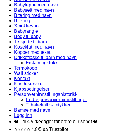
Babyteppe med navn
Babysett med navn
Bitering med navn
Bitering
Smokkesnor
Babyrangle
Body til baby
T-skjorte til barn
Koseklut med navn
Kopper med tekst
Drikkeflaske til barn med navn
Erstatningslokk
Termokopp
Wall sticker
Kontakt
Kundeservice
Kjøpsbetingelser
Personverninnstillingshistorikk
Endre personverninnstillinger
Tilbakekall samtykker
Bamse med navn
Logg inn
❤️1 til 4 virkedager før ordre blir sendt.❤️
⭐⭐⭐⭐⭐ 4,8/5 på Trustpilot