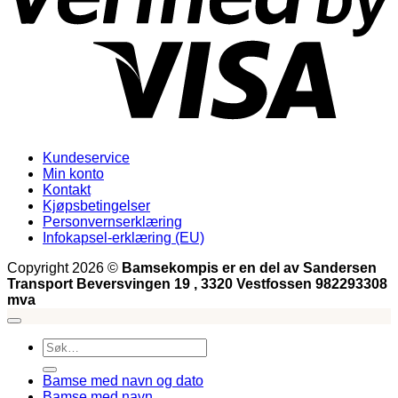
Kundeservice
Min konto
Kontakt
Kjøpsbetingelser
Personvernserklæring
Infokapsel-erklæring (EU)
Copyright 2026 ©
Bamsekompis er en del av Sandersen
Transport Beversvingen 19 , 3320 Vestfossen 982293308
mva
Søk
etter:
Bamse med navn og dato
Bamse med navn