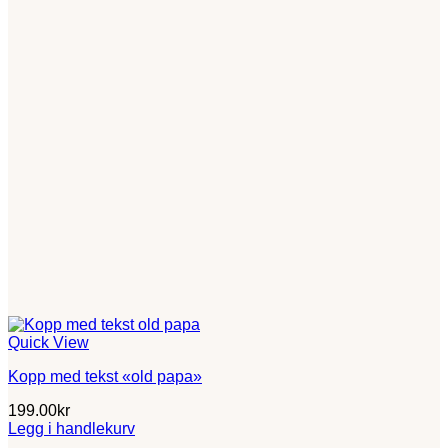
Quick View
Kopp med tekst «old papa»
199.00
kr
Legg i handlekurv