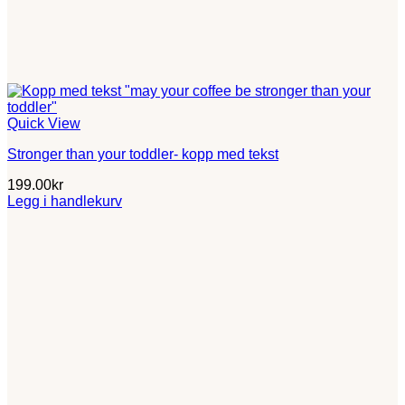
Quick View
Stronger than your toddler- kopp med tekst
199.00
kr
Legg i handlekurv