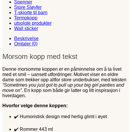
Spenner
Store Sløyfer
T-skjorte til barn
Termokopp
utsolgte produkter
Wall sticker
Beskrivelse
Omtaler (0)
Morsom kopp med tekst
Denne morsomme koppen er en påminnelse om å ta livet
med et smil – uansett utfordringer. Motivet viser en eldre
dame som trekker opp altfor store underbukser, med teksten
“Sometimes you just got to pull up your big girl panties and
move on”
. En kopp som både gir latter og litt inspirasjon i
hverdagen.
Hvorfor velge denne koppen:
✔️ Humoristisk design med herlig glimt i øyet
✔️ Rommer 443 ml