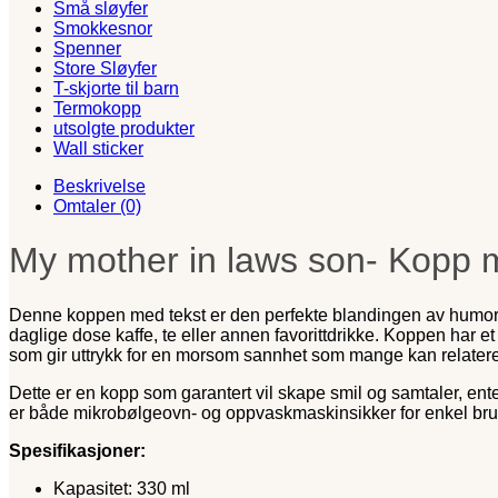
Små sløyfer
Smokkesnor
Spenner
Store Sløyfer
T-skjorte til barn
Termokopp
utsolgte produkter
Wall sticker
Beskrivelse
Omtaler (0)
My mother in laws son- Kopp 
Denne koppen med tekst er den perfekte blandingen av humor og 
daglige dose kaffe, te eller annen favorittdrikke. Koppen har 
som gir uttrykk for en morsom sannhet som mange kan relatere 
Dette er en kopp som garantert vil skape smil og samtaler, ent
er både mikrobølgeovn- og oppvaskmaskinsikker for enkel bru
Spesifikasjoner:
Kapasitet: 330 ml