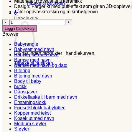
Materiale: Høykvalitets keramikk
Tilbake til butikken
Design: Fargerikt med puff-effekt som gir en 3D-oppleve
Tåler oppvaskmaskin og mikrobølgeovn
0
Handlekurv
My
mother
Legg i handlekurv
in
Browse
laws
son-
Babyrangle
kopp
Babysett med navn
med
Du har ingen produkter i handlekurven.
Babyteppe med navn
tekst
Bamse med navn
Tilbake til butikken
antall
Bamse med navn og dato
Bitering
Bitering med navn
Body til baby
butikk
Dåpsgaver
Drikkeflaske til barn med navn
Erstatningslokk
Fødselsblokk babyføtter
Kopper med tekst
Koseklut med navn
Medium sløyfer
Sløyfer