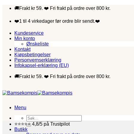
Skip
🚚Frakt kr 59. ❤️ Fri frakt på ordre over 800 kr.
to
content
❤️1 til 4 virkedager før ordre blir sendt.❤️
Kundeservice
Min konto
Ønskeliste
Kontakt
Kjøpsbetingelser
Personvernserklæring
Infokapsel-erklæring (EU)
🚚Frakt kr 59. ❤️ Fri frakt på ordre over 800 kr.
Menu
Søk
etter:
⭐⭐⭐⭐⭐ 4,8/5 på Trustpilot
Butikk