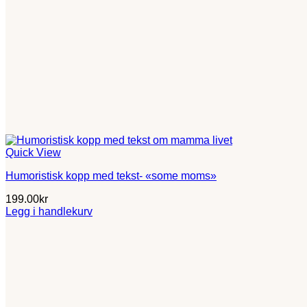
Quick View
Humoristisk kopp med tekst- «some moms»
199.00
kr
Legg i handlekurv