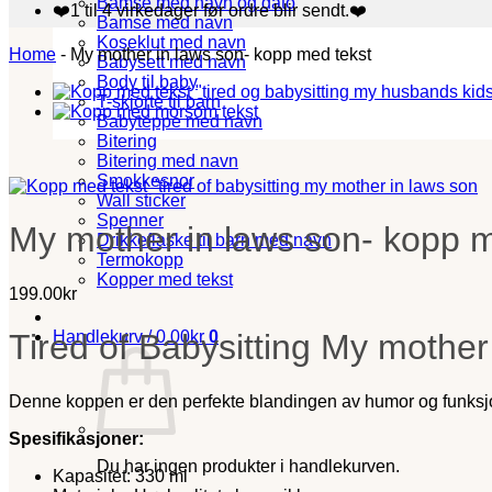
Bamse med navn og dato
❤️1 til 4 virkedager før ordre blir sendt.❤️
Bamse med navn
Koseklut med navn
Home
-
My mother in laws son- kopp med tekst
Babysett med navn
Body til baby
T-skjorte til barn
Babyteppe med navn
Bitering
Bitering med navn
Smokkesnor
Wall sticker
Spenner
My mother in laws son- kopp m
Drikkeflaske til barn med navn
Termokopp
Kopper med tekst
199.00
kr
Handlekurv /
0.00
kr
0
Tired of Babysitting My mother
Denne koppen er den perfekte blandingen av humor og funksjona
Spesifikasjoner:
Du har ingen produkter i handlekurven.
Kapasitet: 330 ml