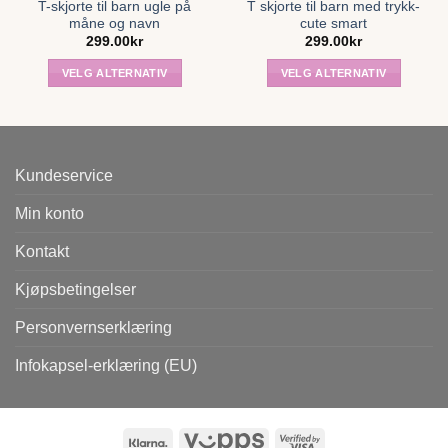
T-skjorte til barn ugle på
T skjorte til barn med trykk-
måne og navn
cute smart
299.00
kr
299.00
kr
VELG ALTERNATIV
VELG ALTERNATIV
Dette
Dette
produktet
produktet
har
har
flere
flere
Kundeservice
varianter.
varianter.
Alternativene
Alternativene
Min konto
kan
kan
velges
velges
Kontakt
på
på
produktsiden
produktsiden
Kjøpsbetingelser
Personvernserklæring
Infokapsel-erklæring (EU)
Klarna
Vipps
Visa