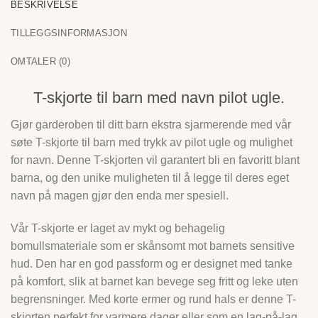
BESKRIVELSE
TILLEGGSINFORMASJON
OMTALER (0)
T-skjorte til barn med navn pilot ugle.
Gjør garderoben til ditt barn ekstra sjarmerende med vår
søte T-skjorte til barn med trykk av pilot ugle og mulighet
for navn. Denne T-skjorten vil garantert bli en favoritt blant
barna, og den unike muligheten til å legge til deres eget
navn på magen gjør den enda mer spesiell.
Vår T-skjorte er laget av mykt og behagelig
bomullsmateriale som er skånsomt mot barnets sensitive
hud. Den har en god passform og er designet med tanke
på komfort, slik at barnet kan bevege seg fritt og leke uten
begrensninger. Med korte ermer og rund hals er denne T-
skjorten perfekt for varmere dager eller som en lag-på-lag