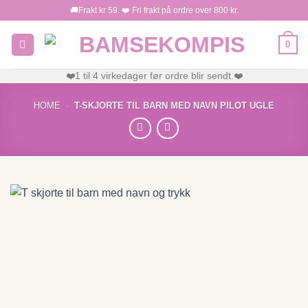
Skip
🚚Frakt kr 59. ❤️ Fri frakt på ordre over 800 kr.
to
content
0
❤️1 til 4 virkedager før ordre blir sendt.❤️
HOME
-
T-SKJORTE TIL BARN MED NAVN PILOT UGLE