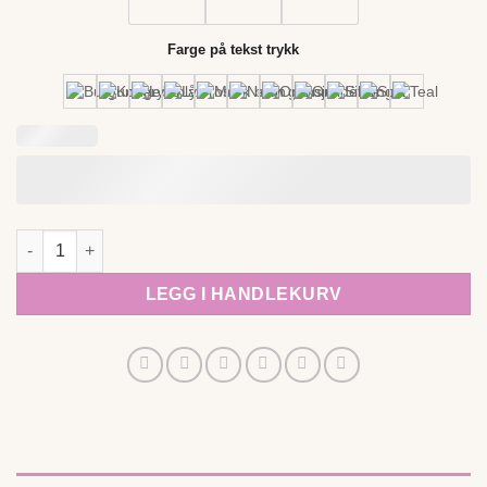
Farge på tekst trykk
T-skjorte til barn med navn pilot ugle antall
LEGG I HANDLEKURV