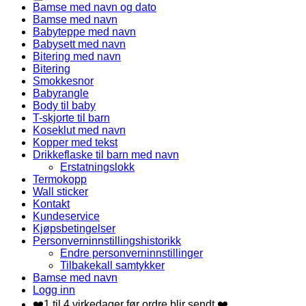
Bamse med navn og dato
Bamse med navn
Babyteppe med navn
Babysett med navn
Bitering med navn
Bitering
Smokkesnor
Babyrangle
Body til baby
T-skjorte til barn
Koseklut med navn
Kopper med tekst
Drikkeflaske til barn med navn
Erstatningslokk
Termokopp
Wall sticker
Kontakt
Kundeservice
Kjøpsbetingelser
Personverninnstillingshistorikk
Endre personverninnstillinger
Tilbakekall samtykker
Bamse med navn
Logg inn
❤️1 til 4 virkedager før ordre blir sendt.❤️