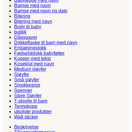
Babyteppe med navn
Bamse med navn
Bamse med navn og dato
Bitering
Bitering med navn
Body til baby
butikk
Dåpsgaver
Drikkeflaske til barn med navn
Erstatningslokk
Fødselsblokk babyføtter
Kopper med tekst
Koseklut med navn
Medium sløyfer
Sløyfer
Små sløyfer
Smokkesnor
Spenner
Store Sløyfer
T-skjorte til barn
Termokopp
utsolgte produkter
Wall sticker
Beskrivelse