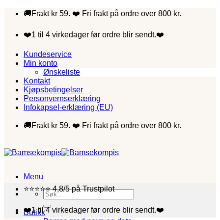
Skip
🚚Frakt kr 59. ❤️ Fri frakt på ordre over 800 kr.
to
content
❤️1 til 4 virkedager før ordre blir sendt.❤️
Kundeservice
Min konto
Ønskeliste
Kontakt
Kjøpsbetingelser
Personvernserklæring
Infokapsel-erklæring (EU)
🚚Frakt kr 59. ❤️ Fri frakt på ordre over 800 kr.
Menu
⭐⭐⭐⭐⭐ 4,8/5 på Trustpilot
Søk
etter:
❤️1 til 4 virkedager før ordre blir sendt.❤️
Butikk