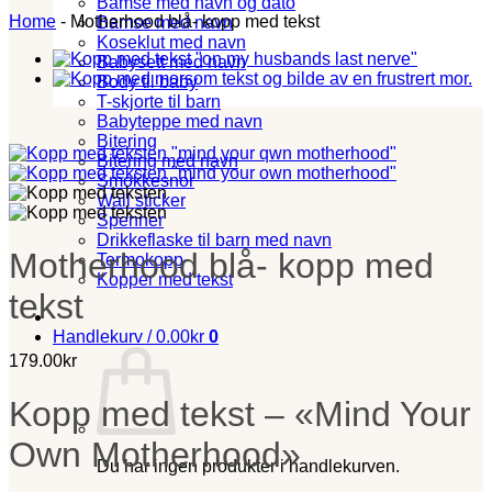
Bamse med navn og dato
Home
-
Motherhood blå- kopp med tekst
Bamse med navn
Koseklut med navn
Babysett med navn
Body til baby
T-skjorte til barn
Babyteppe med navn
Bitering
Bitering med navn
Smokkesnor
Wall sticker
Spenner
Drikkeflaske til barn med navn
Motherhood blå- kopp med
Termokopp
Kopper med tekst
tekst
Handlekurv /
0.00
kr
0
179.00
kr
Kopp med tekst – «Mind Your
Own Motherhood»
Du har ingen produkter i handlekurven.