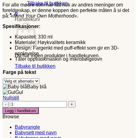
Tilbake til butikken
For alle mødre som har fått nok av andres meninger om
foreldreskap, er denne koppen den perfekte måten å si det
0
på:
«Mind Your Own Motherhood»
.
Handlekurv
Spesifikasjoner:
Kapasitet: 330 ml
Materiale: Høykvalitets keramikk
Design: Fargerikt med puff-effekt som gir en 3D-
opplevelse
Du har ingen produkter i handlekurven.
Tåler oppvaskmaskin og mikrobølgeovn
Tilbake til butikken
Farge på tekst
Baby blå
Gul
Nullstill
Motherhood
blå-
Legg i handlekurv
kopp
Browse
med
tekst
Babyrangle
antall
Babysett med navn