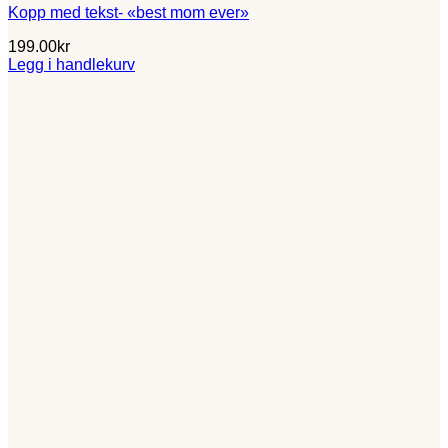
Kopp med tekst- «best mom ever»
199.00
kr
Legg i handlekurv