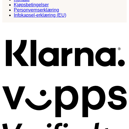
Kjøpsbetingelser
Personvernserklæring
Infokapsel-erklæring (EU)
K
V
V
2