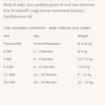
Body til baby. Den perfekte gaven til små som drømmer.
Klar for takeoff? Legg denne morsomme bodyen i
handlekurven nå!
THE LAUGHING GIRAFFE® – BABY ONESIE SIZE CHART
Size
Age
Weight
Preemie/NB
Preemie/Newborn
til 3,18 kg
0-3M
0 – 3 Months
til 4 kg.
3-6M
3 – 6 Months
4,5-7,5 kg
6-12M
6 – 12 Months
7,5-9 kg
12-18M
12 – 18 Months
9 – 11 kg
18-24M
18 – 24 Months
11 – 12 kg