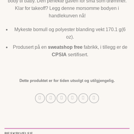
body til baby. Den perfekte gaven for små som drømmer.
Klar for takeoff? Legg denne morsomme bodyen i
handlekurven nå!
Mykeste bomull og polyester blanding vekt 170.1 g(6
oz).
Produsert på en
sweatshop free
fabrikk, i tillegg er de
CPSIA
sertifisert.
Dette produktet er for tiden utsolgt og utilgjengelig.
BESKRIVELSE