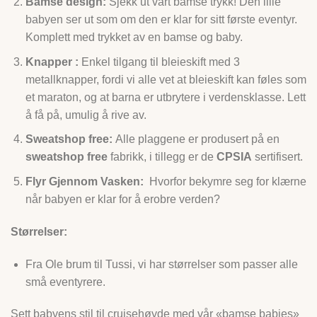
Bamse design:
Sjekk ut vårt bamse trykk! Den lille
babyen ser ut som om den er klar for sitt første eventyr.
Komplett med trykket av en bamse og baby.
Knapper :
Enkel tilgang til bleieskift med 3
metallknapper, fordi vi alle vet at bleieskift kan føles som
et maraton, og at barna er utbrytere i verdensklasse. Lett
å få på, umulig å rive av.
Sweatshop free:
Alle plaggene er produsert på en
sweatshop free
fabrikk, i tillegg er de
CPSIA
sertifisert.
Flyr Gjennom Vasken:
Hvorfor bekymre seg for klærne
når babyen er klar for å erobre verden?
Størrelser:
Fra Ole brum til Tussi, vi har størrelser som passer alle
små eventyrere.
Sett babyens stil til cruisehøyde med vår «bamse babies»