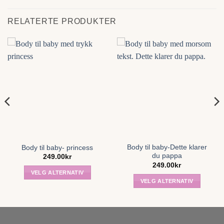
RELATERTE PRODUKTER
Body til baby-Dette klarer
Body til baby- princess
du pappa
249.00
kr
249.00
kr
VELG ALTERNATIV
VELG ALTERNATIV
Dette
Dette
produktet
produktet
har
har
flere