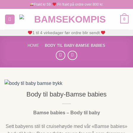
Skip
Frakt kr 59.
Fri frakt på ordre over 800 kr.
to
content
0
1 til 4 virkedager før ordre blir sendt.
HOME
-
BODY TIL BABY-BAMSE BABIES
Body til baby-Bamse babies
Bamse babies – Body til baby
Sett babyens stil til cruisehøyde med vår «Bamse babies»