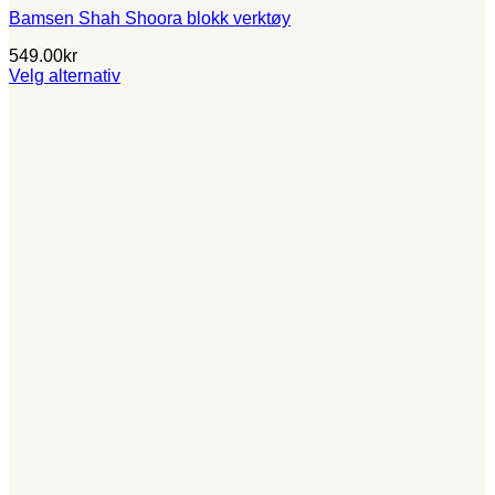
Bamsen Shah Shoora blokk verktøy
549.00
kr
Velg alternativ
Dette
produktet
har
flere
varianter.
Alternativene
kan
velges
på
produktsiden