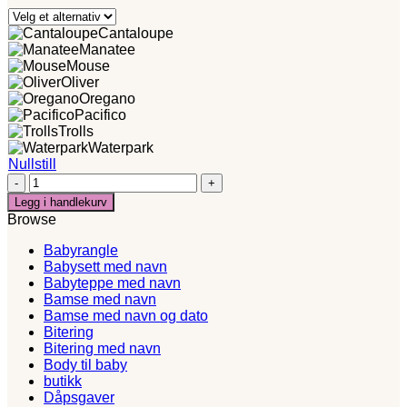
Cantaloupe
Manatee
Mouse
Oliver
Oregano
Pacifico
Trolls
Waterpark
Nullstill
Bamser
med
Legg i handlekurv
navn-
Browse
Cupcake
blå
Babyrangle
blokk
Babysett med navn
blomster
Babyteppe med navn
antall
Bamse med navn
Bamse med navn og dato
Bitering
Bitering med navn
Body til baby
butikk
Dåpsgaver