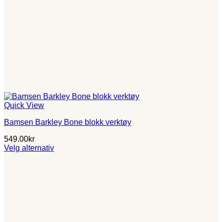
Quick View
Bamsen Barkley Bone blokk verktøy
549.00
kr
Velg alternativ
Dette
produktet
har
flere
varianter.
Alternativene
kan
velges