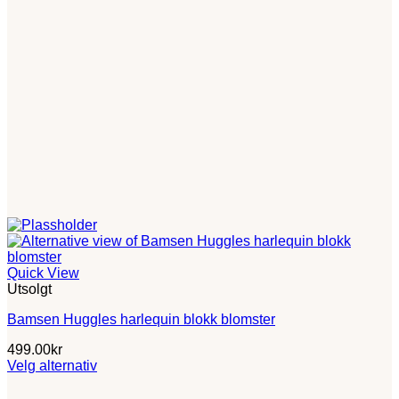
Quick View
Utsolgt
Bamsen Huggles harlequin blokk blomster
499.00
kr
Velg alternativ
Dette
produktet