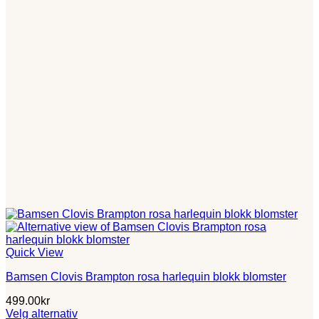
på
produktsiden
Quick View
Bamsen Clovis Brampton rosa harlequin blokk blomster
499.00
kr
Velg alternativ