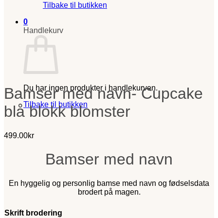
Tilbake til butikken
0
Handlekurv
Du har ingen produkter i handlekurven.
Bamser med navn- Cupcake
Tilbake til butikken
blå blokk blomster
499.00
kr
Bamser med navn
En hyggelig og personlig bamse med navn og fødselsdata
brodert på magen.
Skrift brodering