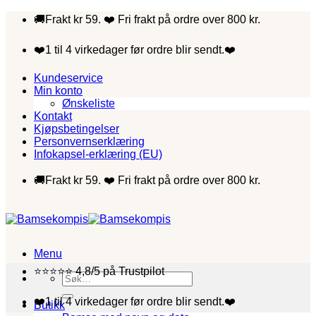
Skip
🚚Frakt kr 59. ❤️ Fri frakt på ordre over 800 kr.
to
content
❤️1 til 4 virkedager før ordre blir sendt.❤️
Kundeservice
Min konto
Ønskeliste
Kontakt
Kjøpsbetingelser
Personvernserklæring
Infokapsel-erklæring (EU)
🚚Frakt kr 59. ❤️ Fri frakt på ordre over 800 kr.
Menu
⭐⭐⭐⭐⭐ 4,8/5 på Trustpilot
Søk
etter:
❤️1 til 4 virkedager før ordre blir sendt.❤️
Butikk