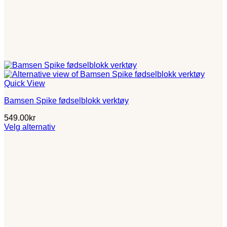
Quick View
Bamsen Spike fødselblokk verktøy
549.00
kr
Velg alternativ
Dette
produktet
har
flere
varianter.
Alternativene
kan
velges
på
produktsiden