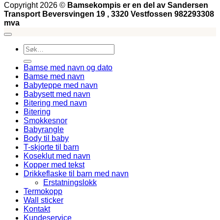
Copyright 2026 ©
Bamsekompis er en del av Sandersen
Transport Beversvingen 19 , 3320 Vestfossen 982293308
mva
Søk
etter:
Bamse med navn og dato
Bamse med navn
Babyteppe med navn
Babysett med navn
Bitering med navn
Bitering
Smokkesnor
Babyrangle
Body til baby
T-skjorte til barn
Koseklut med navn
Kopper med tekst
Drikkeflaske til barn med navn
Erstatningslokk
Termokopp
Wall sticker
Kontakt
Kundeservice