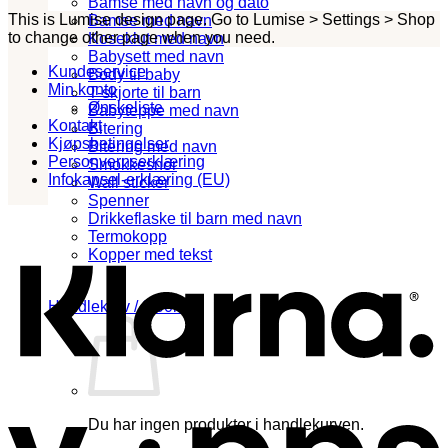
Bamse med navn og dato
This is Lumise design page. Go to Lumise > Settings > Shop
Bamse med navn
to change other page when you need.
Koseklut med navn
Babysett med navn
Kundeservice
Body til baby
Min konto
T-skjorte til barn
Ønskeliste
Babyteppe med navn
Kontakt
Bitering
Kjøpsbetingelser
Bitering med navn
Personvernserklæring
Smokkesnor
Infokapsel-erklæring (EU)
Wall sticker
Spenner
K
Drikkeflaske til barn med navn
Termokopp
Kopper med tekst
Handlekurv /
0.00
kr
0
Du har ingen produkter i handlekurven.
V