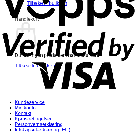
Tilbake til butikken
0
Handlekurv
V
2
Du har ingen produkter i handlekurven.
Tilbake til butikken
Kundeservice
Min konto
Kontakt
Kjøpsbetingelser
Personvernserklæring
Infokapsel-erklæring (EU)