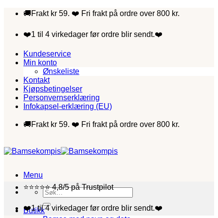
Skip
🚚Frakt kr 59. ❤️ Fri frakt på ordre over 800 kr.
to
content
❤️1 til 4 virkedager før ordre blir sendt.❤️
Kundeservice
Min konto
Ønskeliste
Kontakt
Kjøpsbetingelser
Personvernserklæring
Infokapsel-erklæring (EU)
🚚Frakt kr 59. ❤️ Fri frakt på ordre over 800 kr.
Menu
⭐⭐⭐⭐⭐ 4,8/5 på Trustpilot
Søk
etter:
❤️1 til 4 virkedager før ordre blir sendt.❤️
Butikk